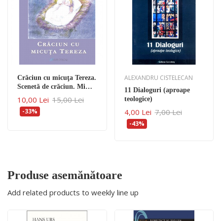
ALEXANDRU CISTELECAN
Crăciun cu micuţa Tereza.
Scenetă de crăciun. Micul
11 Dialoguri (aproape
Cerşetor Dumnezeiesc din
10,00 Lei
15,00 Lei
teologice)
ziua de Crăciun
-33%
4,00 Lei
7,00 Lei
-43%
Produse asemănătoare
Add related products to weekly line up