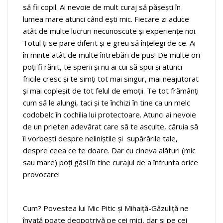
să fii copil. Ai nevoie de mult curaj să păşeşti în
lumea mare atunci când ești mic. Fiecare zi aduce
atât de multe lucruri necunoscute și experiențe noi.
Totul ți se pare diferit și e greu să înțelegi de ce. Ai
în minte atât de multe întrebări de pus! De multe ori
poți fi rănit, te sperii și nu ai cui să spui și atunci
fricile cresc și te simți tot mai singur, mai neajutorat
și mai copleșit de tot felul de emoții. Te tot frămânți
cum să le alungi, taci şi te închizi în tine ca un melc
codobelc în cochilia lui protectoare. Atunci ai nevoie
de un prieten adevărat care să te asculte, căruia să
îi vorbeşti despre neliniştile şi
supărările tale,
despre ceea ce te doare. Dar cu cineva alături (mic
sau mare) poți găsi în tine curajul de a înfrunta orice
provocare!
Cum? Povestea lui Mic Pitic şi Mihaiță-Gâzuliță ne
învață poate deopotrivă pe cei mici, dar şi pe cei