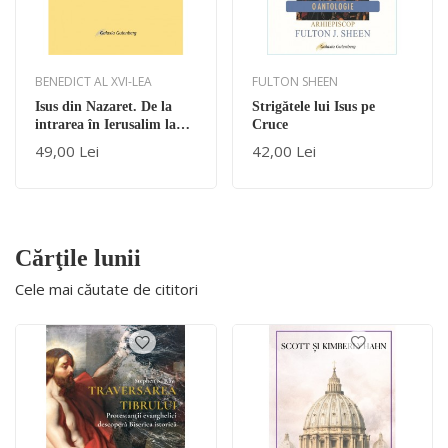
BENEDICT AL XVI-LEA
FULTON SHEEN
Isus din Nazaret. De la
Strigătele lui Isus pe
intrarea în Ierusalim la
Cruce
Înviere
49,00 Lei
42,00 Lei
Cărţile lunii
Cele mai căutate de cititori