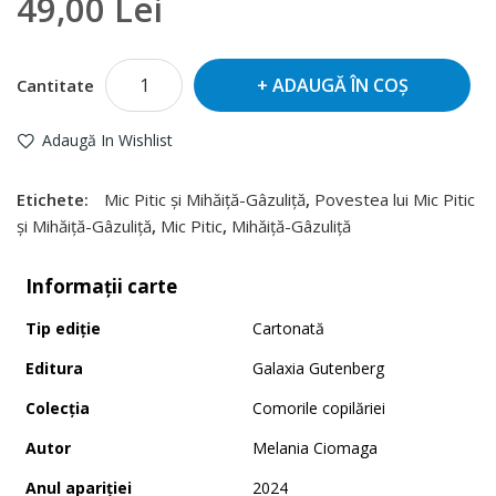
49,00 Lei
ADAUGĂ ÎN COŞ
Cantitate
Adaugă In Wishlist
Etichete:
Mic Pitic și Mihăiță-Gâzuliță
,
Povestea lui Mic Pitic
și Mihăiță-Gâzuliță
,
Mic Pitic
,
Mihăiță-Gâzuliță
Informaţii carte
Tip ediţie
Cartonată
Editura
Galaxia Gutenberg
Colecţia
Comorile copilăriei
Autor
Melania Ciomaga
Anul apariţiei
2024