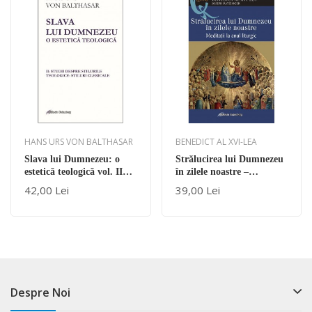
HANS URS VON BALTHASAR
BENEDICT AL XVI-LEA
Slava lui Dumnezeu: o
Strălucirea lui Dumnezeu
estetică teologică vol. II
în zilele noastre –
Studii despre stilurile
Meditaţii la anul liturgic
42,00 Lei
39,00 Lei
teologice: stiluri clericale
Despre Noi