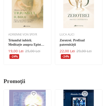
ADRIENNE VON SPEYR
LUCA ALICI
Triumful iubirii.
Zerotrei. Prefixul
Meditație asupra Epistolei
paternității
către Romani a Sfântului
19,00 Lei
25,00 Lei
22,00 Lei
29,00 Lei
Apostol Pavel, capitolul 8
-24%
-24%
Promoţii