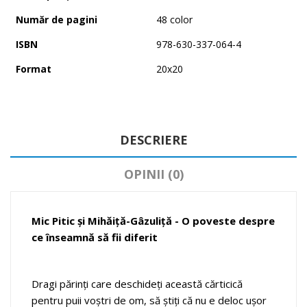
Număr de pagini
48 color
ISBN
978-630-337-064-4
Format
20x20
DESCRIERE
OPINII (0)
Mic Pitic și Mihăiță-Gâzuliță -
O poveste despre
ce înseamnă să fii diferit
Dragi părinţi care deschideți această cărticică
pentru puii voştri de om, să ştiţi că nu e deloc uşor