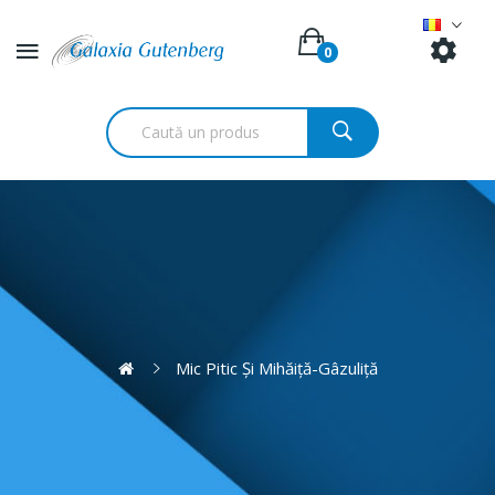
0
Mic Pitic Și Mihăiță-Gâzuliță